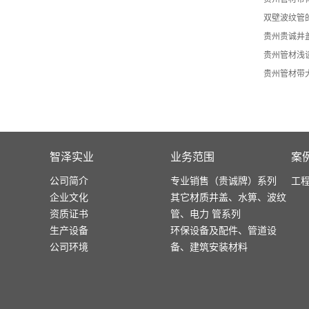
​双壁波纹管
贵州贵诚井
贵州管材浅
贵州管材带大
智泽实业
业务范围
案
公司简介
专业销售（贵诚牌）系列
工
企业文化
其它材质井盖、水箅、波纹
资质证书
管、电力 管系列
生产设备
环保设备及配件、管道设
公司环境
备、建筑安装材料