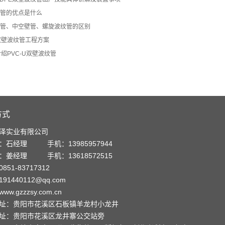
纹管的优点是什么
纹管、中空壁管、螺旋波纹管的区别
双壁波纹管工程方案
绍PVC-U双壁波纹管
方式
泽实业有限公司
：石经理 手机：13985957944
：姜经理 手机：13618572515
851-83717312
91440112@qq.com
w.gzzzsy.com.cn
址：贵阳市花溪区石板镇羊龙村小龙井
址：贵阳市花溪区龙井寨公交站旁