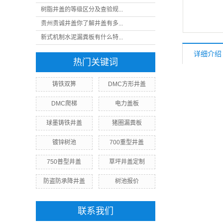
树脂井盖的等级区分及查验规...
贵州贵诚井盖你了解井盖有多...
新式机制水泥漏粪板有什么特...
详细介绍
热门关键词
铸铁双箅
DMC方形井盖
DMC爬梯
电力盖板
球墨铸铁井盖
猪圈漏粪板
镀锌树池
700重型井盖
750普型井盖
草坪井盖定制
防盗防承降井盖
树池报价
联系我们