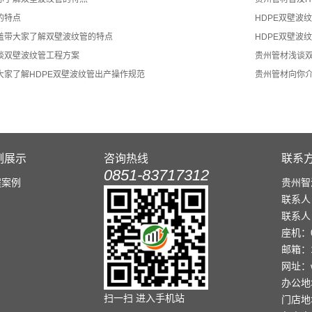
的特点
HDPE双壁波
盖带大家了解​双壁波纹管的特点
HDPE双壁波
谈双壁波纹管工程方案
贵州管材浅谈
家了解​HDPE双壁波纹管出产操作规范
贵州管材向你介
例展示
咨询热线
联系
0851-83717312
程案例
贵州智
联系人
联系人
座机：0
邮箱：1
网址：ww
办公地
扫一扫 进入手机站
门店地