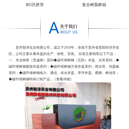
BO共挤管
复合树脂桥箱
关于我们
贵州智泽实业有限公司，成立于2010年，坐落于贵州省贵阳经济开发
区。公司主要从事井盖的生产、销售、安装。 目前主要销售以下产品：
一、专业销售（贵诚牌）系列◆碳纤维树钢（五防）井盖、水箅系列；◆
碳纤维树钢
圆形井盖系列；◆
碳纤维树钢
方形井盖系列；雨水箅、沟盖板
系列；◆
碳纤维树钢
电力、通信、供水井盖、草坪井盖、爬梯、树池等；
◆
碳纤维树钢
特殊订制产品...
（
查看详细
）