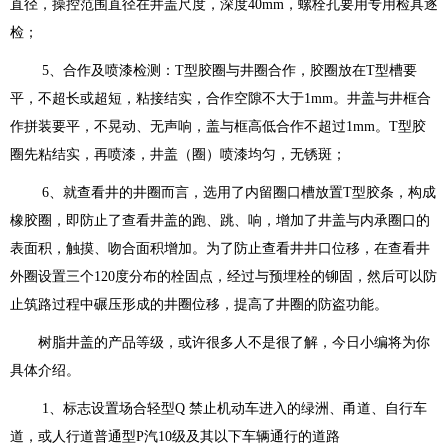
直径，操控范围直径在井盖尺度，深度40mm，螺栓孔要用专用检具逐
检；
5、合作及喷漆检测：T型胶圈与井圈合作，胶圈放在T型槽要
平，不超长或超短，粘接结实，合作空隙不大于1mm。井盖与井框合
作拼装要平，不晃动、无声响，盖与框高低合作不超过1mm。T型胶
圈先粘结实，再喷漆，井盖（圈）喷漆均匀，无锈斑；
6、就查看井的井圈而言，选用了内留圈口槽放置T型胶条，构成
橡胶圈，即防止了查看井盖的跑、跳、响，增加了井盖与内承圈口的
表面积，触摸、吻合面积增加。为了防止查看井井口位移，在查看井
外圈设置三个120度分布的栓固点，经过与预埋栓的铆固，然后可以防
止筑路过程中碾压形成的井圈位移，提高了井圈的防盗功能。
树脂井盖的产品等级，或许很多人不是很了解，今日小编将为你
具体介绍。
1、标志设置场合轻型Q 禁止机动车进入的绿洲、甬道、自行车
道，或人行道普通型P汽10级及其以下车辆通行的道路