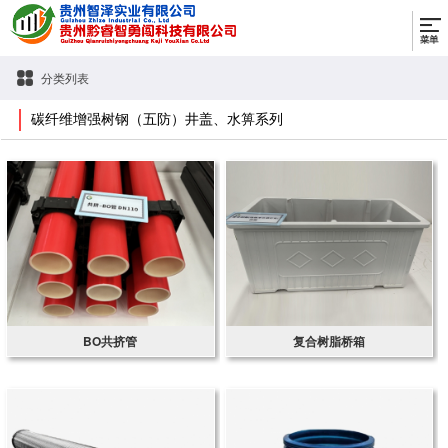
分类列表
碳纤维增强树钢（五防）井盖、水箅系列
BO共挤管
复合树脂桥箱