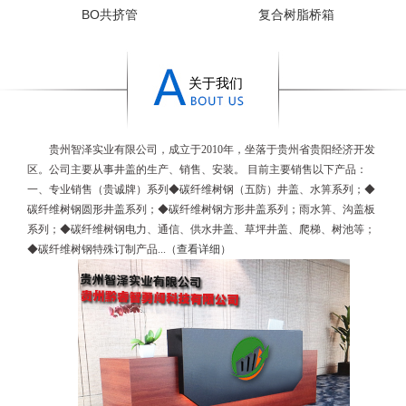
BO共挤管
复合树脂桥箱
关于我们
贵州智泽实业有限公司，成立于2010年，坐落于贵州省贵阳经济开发
区。公司主要从事井盖的生产、销售、安装。 目前主要销售以下产品：
一、专业销售（贵诚牌）系列◆碳纤维树钢（五防）井盖、水箅系列；◆
碳纤维树钢
圆形井盖系列；◆
碳纤维树钢
方形井盖系列；雨水箅、沟盖板
系列；◆
碳纤维树钢
电力、通信、供水井盖、草坪井盖、爬梯、树池等；
◆
碳纤维树钢
特殊订制产品...
（
查看详细
）