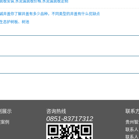
粪板安装
,
水泥漏粪板价格
,
水泥漏粪板定制
诚井盖你了解井盖有多少品种，不同类型的井盖有什么优缺点
生态护树板、树池
例展示
咨询热线
联系
0851-83717312
程案例
贵州智
联系人
联系人