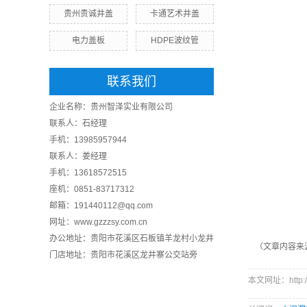
贵州贵诚井盖
卡通艺术井盖
电力盖板
HDPE波纹管
联系我们
企业名称：贵州智泽实业有限公司
联系人：石经理
手机：13985957944
联系人：姜经理
手机：13618572515
座机：0851-83717312
邮箱：191440112@qq.com
网址：
www.gzzzsy.com.cn
办公地址：贵阳市花溪区石板镇羊龙村小龙井
（文章内容来
门店地址：贵阳市花溪区龙井寨公交站旁
本文网址：http://w