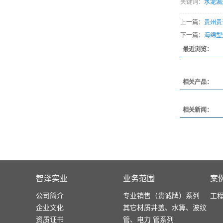
关键词：
水泥漏
上一篇：
贵州贵
下一篇：
海绵型
最近浏览：
相关产品：
相关新闻：
智泽实业
业务范围
案
公司简介
专业销售（贵诚牌）系列
工
企业文化
其它材质井盖、水箅、波纹
资质证书
管、电力 管系列