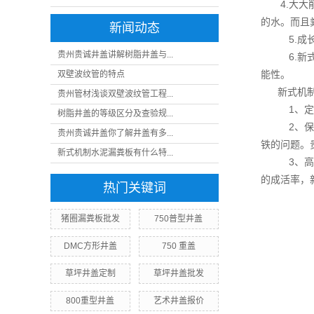
4.大
的水。而且
新闻动态
5.成
贵州贵诚井盖讲解树脂井盖与...
6.新
能性。
​双壁波纹管的特点
新式机
贵州管材浅谈双壁波纹管工程...
1、定
树脂井盖的等级区分及查验规...
2、保
贵州贵诚井盖你了解井盖有多...
铁的问题。
新式机制水泥漏粪板有什么特...
3、高
的成活率，
热门关键词
猪圈漏粪板批发
750普型井盖
DMC方形井盖
750 重盖
草坪井盖定制
草坪井盖批发
800重型井盖
艺术井盖报价