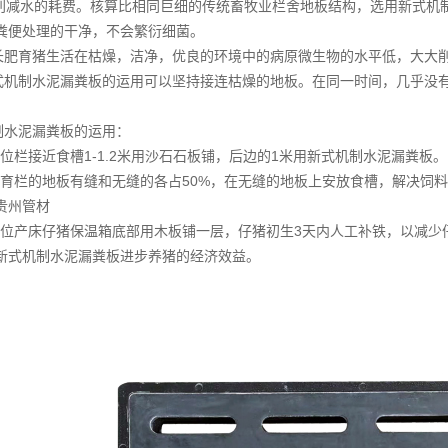
大削减水的耗费。核算比相同巨细的传统畜牧业栏舍地板结构，选用新式机
粪便处理的干净，不会繁衍细菌。
长肥育猪生活在枯燥，洁净，优良的环境中的病原微生物的水平低，大大
式机制水泥漏粪板的运用可以坚持接连枯燥的地板。在同一时间，几乎没
制水泥漏粪板的运用：
位栏接近食槽1-1.2米用沙石石板铺，后边的1米用新式机制水泥漏粪板。
育栏的地板有缝和无缝的各占50%，在无缝的地板上安放食槽，解决饲
贵州管材
位产床仔猪保温箱底部用木板铺一层，仔猪初生3天内人工补铁，以减少
新式机制水泥漏粪板进步养猪的经济效益。