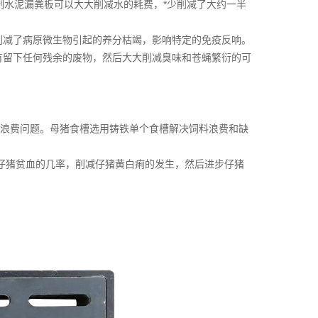
制水泥漏粪板可以大大削减水的耗费，*少削减了大约一半
削减了病原微生物引起的养分枯竭，影响特定的免疫反响。
有留下任何残余的废物，然后大大削减臭味和苍蝇繁衍的可
料浪费问题。母猪食槽选用铸铁单个食槽解决饲料浪费和缺
仔猪贫血的几率，削减仔猪黄白痢的发生，然后进步仔猪