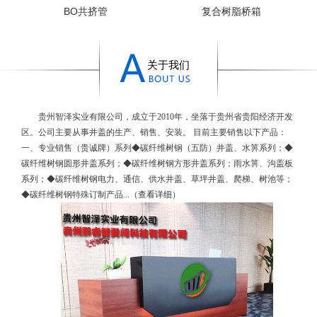
BO共挤管
复合树脂桥箱
关于我们
贵州智泽实业有限公司，成立于2010年，坐落于贵州省贵阳经济开发
区。公司主要从事井盖的生产、销售、安装。 目前主要销售以下产品：
一、专业销售（贵诚牌）系列◆碳纤维树钢（五防）井盖、水箅系列；◆
碳纤维树钢
圆形井盖系列；◆
碳纤维树钢
方形井盖系列；雨水箅、沟盖板
系列；◆
碳纤维树钢
电力、通信、供水井盖、草坪井盖、爬梯、树池等；
◆
碳纤维树钢
特殊订制产品...
（
查看详细
）