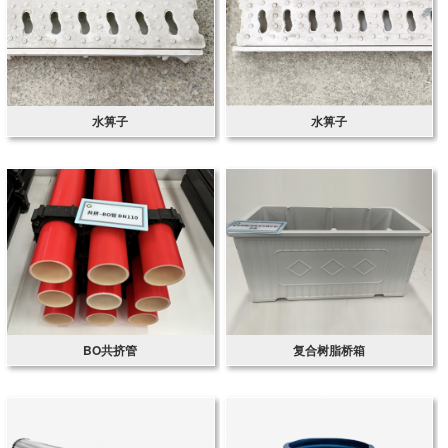
水箅子
水箅子
BO共挤管
复合树脂桥箱