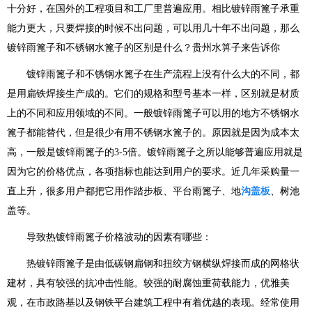
十分好，在国外的工程项目和工厂里普遍应用。相比镀锌雨篦子承重
能力更大，只要焊接的时候不出问题，可以用几十年不出问题，那么
镀锌雨篦子和不锈钢水篦子的区别是什么？
贵州水箅子来告诉你
镀锌雨篦子和不锈钢水篦子在生产流程上没有什么大的不同，都
是用扁铁焊接生产成的。它们的规格和型号基本一样，区别就是材质
上的不同和应用领域的不同。一般镀锌雨篦子可以用的地方不锈钢水
篦子都能替代，但是很少有用不锈钢水篦子的。原因就是因为成本太
高，一般是镀锌雨篦子的3-5倍。镀锌雨篦子之所以能够普遍应用就是
因为它的价格优点，各项指标也能达到用户的要求。近几年采购量一
直上升，很多用户都把它用作踏步板、平台雨篦子、地
沟盖板
、树池
盖等。
导致热镀锌雨篦子价格波动的因素有哪些：
热镀锌雨篦子是由低碳钢扁钢和扭绞方钢横纵焊接而成的网格状
建材，具有较强的抗冲击性能。较强的耐腐蚀重荷载能力，优雅美
观，在市政路基以及钢铁平台建筑工程中有着优越的表现。经常使用